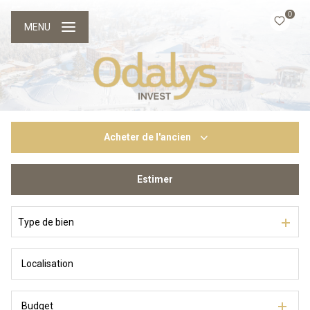
0
MENU
Acheter
de l'ancien
Estimer
De l'ancien
Du neuf
Type de bien
Budget