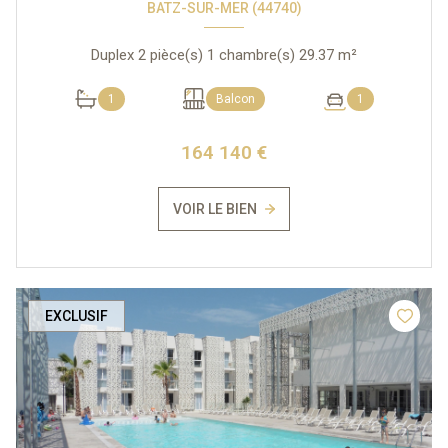
BATZ-SUR-MER (44740)
Duplex 2 pièce(s) 1 chambre(s) 29.37 m²
1
Balcon
1
164 140 €
VOIR LE BIEN
EXCLUSIF