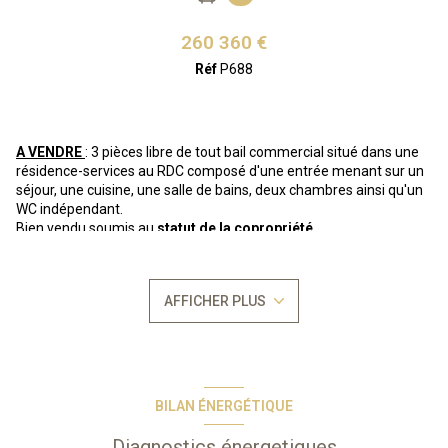
260 360 €
Réf
P688
A VENDRE
: 3 pièces libre de tout bail commercial situé dans une
résidence-services au RDC composé d'une entrée menant sur un
séjour, une cuisine, une salle de bains, deux chambres ainsi qu'un
WC indépendant.
Bien vendu soumis au
statut de la copropriété
Nombre de lots : 22
Aucune procèdure en cours
Sur le golf de Gujan Mestras, entre mer et forêt et au coeur d'une
AFFICHER PLUS
végétation généreuse, des villas spacieuses de grand confort
ouvertes sur une terrasse. De mi-mai à fin septembre, vous
apprécierez la piscine de mi-mai à fin septembre ou la piscine
extérieure chauffée de la résidence.
BILAN ÉNERGÉTIQUE
*Photos types issues de la phototèque Odalys*
Diagnostics énergetiques