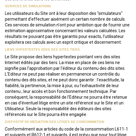
SERVICES DE SIMULATIONS
Les utilisateurs du Site ont à leur disposition des "simulateurs"
permettant d'effectuer aisément un certain nombre de calculs.
Ces services de simulation n'ont pour ambition que de fournir une
estimation approximative concernant les valeurs calculées. Les
résultats ne pouvant pas être garantis pour exacts, l'utilisateur
exploitera ces calculs avec un esprit critique et discernement.
LIENS HYPERTEXTES VERS DES SITES TIERS
Le Site propose des liens hypertextes pointant vers des sites
Internet édités par des tiers. La mise en place de ces liens ne
signifie pas l'approbation par l'éditeur du contenu des dits sites.
L'Editeur ne peut pas réaliser en permanence un contrôle du
contenu des dits sites, et ne peut donc garantir : l'exactitude, la
fiabilité, la pertinence, la mise à jour, ou l'exhaustivité de leur
contenu ; leur accès et bon fonctionnement technique. Par
conséquent, la responsabilité de l'Editeur ne pourra être retenue
en cas d'éventuel litige entre un site référencé sur le Site et un
Utilisateur. Seule la responsabilité des éditeurs des sites
référencés sur le Site pourra être engagée.
DISPOSITIF DE MÉDIATION DES LITIGES DE CONSOMMATION
Conformément aux articles du code de la consommation L611-1
et suivants et R612-1 et suivants, il est prévu que pour tout litige