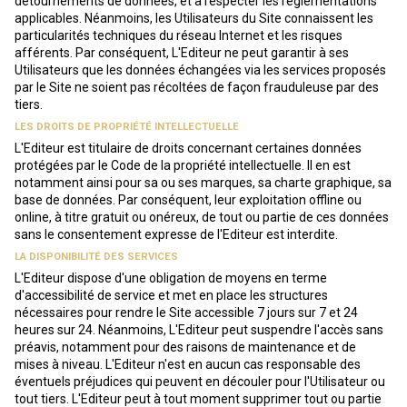
détournements de données, et à respecter les réglementations
applicables. Néanmoins, les Utilisateurs du Site connaissent les
particularités techniques du réseau Internet et les risques
afférents. Par conséquent, L'Editeur ne peut garantir à ses
Utilisateurs que les données échangées via les services proposés
par le Site ne soient pas récoltées de façon frauduleuse par des
tiers.
LES DROITS DE PROPRIÉTÉ INTELLECTUELLE
L'Editeur est titulaire de droits concernant certaines données
protégées par le Code de la propriété intellectuelle. Il en est
notamment ainsi pour sa ou ses marques, sa charte graphique, sa
base de données. Par conséquent, leur exploitation offline ou
online, à titre gratuit ou onéreux, de tout ou partie de ces données
sans le consentement expresse de l'Editeur est interdite.
LA DISPONIBILITÉ DES SERVICES
L'Editeur dispose d'une obligation de moyens en terme
d'accessibilité de service et met en place les structures
nécessaires pour rendre le Site accessible 7 jours sur 7 et 24
heures sur 24. Néanmoins, L'Editeur peut suspendre l'accès sans
préavis, notamment pour des raisons de maintenance et de
mises à niveau. L'Editeur n'est en aucun cas responsable des
éventuels préjudices qui peuvent en découler pour l'Utilisateur ou
tout tiers. L'Editeur peut à tout moment supprimer tout ou partie