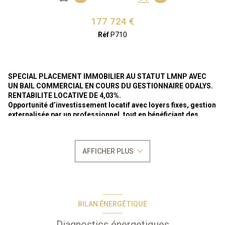
177 724 €
Réf
P710
SPECIAL PLACEMENT IMMOBILIER AU STATUT LMNP AVEC
UN BAIL COMMERCIAL EN COURS DU GESTIONNAIRE ODALYS.
RENTABILITE LOCATIVE DE 4,03%.
Opportunité d’investissement locatif avec loyers fixes, gestion
externalisée par un professionnel, tout en bénéficiant des
avantages du statuts LMNP.
Loyer actuel annuel de 7.161 €uros HT (soit 7.877 €uros TTC).
En
bail commercial meublé
jusqu'au 30/09/2029 avec prolongation
AFFICHER PLUS
par tacite reconduction à durée indéterminée,
selon la legislation
sur les baux commerciaux régie par les articles L-145-1 et suivants du
Code du Commerce.
Bien vendu soumis au
statut de la copropriété
Nombre de lots : 152
Aucune procèdure en cours
BILAN ÉNERGÉTIQUE
Occupation propriétaire possible selon les conditions du bail
commercial.
Diagnostics énergetiques