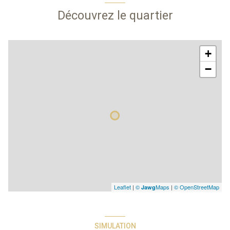
Découvrez le quartier
+
−
Leaflet
|
©
Maps
|
© OpenStreetMap
Jawg
SIMULATION