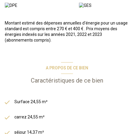
A VENDRE
: Studio se trouvant dans une résidence-services sous
forme de chambre situé au 1er étage du batiment hotel composé
d'un séjour/chambre, une kitchenette, d'une salle de bain/WC,
ainsi que d'un balcon.
Montant estimé des dépenses annuelles d'énergie pour un usage
standard est compris entre 270 € et 400 € . Prix moyens des
énergies indexés sur les années 2021, 2022 et 2023
En résumé, vous achetez un bien immobilier, et Odalys s'occupe de
(abonnements compris).
tout : gestion des locataires, entretien, etc. Vous bénéficiez d’une
gestion simplifiée et entièrement délégué, d’une fiscalité
avantageuse grâce au statut LMNP.
*Photos types issues de la phototèque Odalys*
Les informations sur les risques auxquels ce bien est exposé sont
A PROPOS DE CE BIEN
disponibles sur le site Géorisques :
www.georisques.gouv.fr
Caractéristiques de ce bien
Surface 24,55 m²
carrez 24,55 m²
séjour 14,37 m²