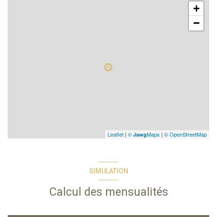
+
−
Leaflet
|
©
Maps
|
© OpenStreetMap
Jawg
SIMULATION
Calcul des mensualités