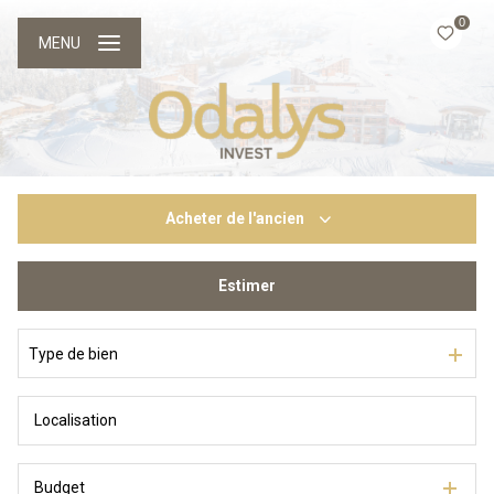
0
MENU
Acheter
de l'ancien
Estimer
De l'ancien
Du neuf
Type de bien
Budget