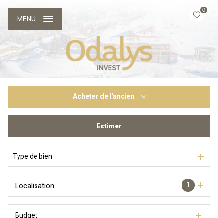
0
MENU
Acheter
de l'ancien
Estimer
De l'ancien
Du neuf
Type de bien
1
Localisation
Budget