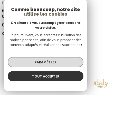
Odalys Invest
Comme beaucoup, notre site
670, 1ÈRE AVENUE-RÉSIDENCE OLYMPE
utilise les cookies
06600
ANTIBES
On aimerait vous accompagner pendant
0493654424
votre visite.
contact@odalys-invest.com
En poursuivant, vous acceptez l'utilisation des
cookies par ce site, afin de vous proposer des
contenus adaptés et réaliser des statistiques !
PARAMÉTRER
ADHÉRENTS
TOUT ACCEPTER
Odalys Invest
Nous adhérons
Agence