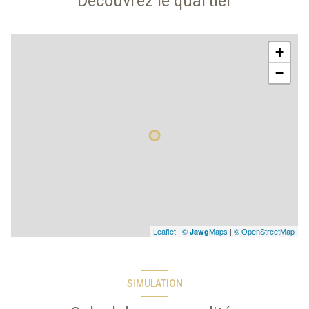
Découvrez le quartier
+
−
Leaflet
|
©
Maps
|
© OpenStreetMap
Jawg
SIMULATION