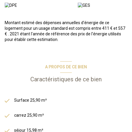
comprenant un séjour avec kitchenette, une cabine, une salle de
bains avec wc. Le bien bénéficie également d'un balcon d'environ
6m² et d'un parking privatif.
Montant estimé des dépenses annuelles d'énergie de ce
logement pour un usage standard est compris entre 411 € et 557
En résumé, vous achetez un bien immobilier, et Odalys s'occupe de
€ . 2021 étant l'année de référence des prix de l'énergie utilisés
tout : gestion des locataires, entretien, etc. Vous bénéficiez d’une
pour établir cette estimation.
gestion simplifiée et entièrement délégué, d’une fiscalité
avantageuse grâce au statut LMNP.
*Photos types issues de la phototèque Odalys*
Les informations sur les risques auxquels ce bien est exposé sont
disponibles sur le site Géorisques :
www.georisques.gouv.fr
A PROPOS DE CE BIEN
Caractéristiques de ce bien
Surface 25,90 m²
carrez 25,90 m²
séjour 15,98 m²