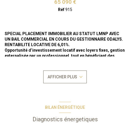
65 090 €
Réf
915
SPECIAL PLACEMENT IMMOBILIER AU STATUT LMNP AVEC
UN BAIL COMMERCIAL EN COURS DU GESTIONNAIRE ODALYS.
RENTABILITE LOCATIVE DE 6,01%.
Opportunité d’investissement locatif avec loyers fixes, gestion
externalisée par un professionnel, tout en bénéficiant des
avantages du statuts LMNP.
Loyer actuel annuel HT de 3.912 €uros (soit 4.303 €uros TTC)-
AFFICHER PLUS
Sous bail commercial nu
"meublé par Odalys" jusqu'au
30/04/2028 avec prolongation par tacite recondution à durée
indéterminée,
selon la legislation sur les baux commerciaux régie par
les articles L-145-1 et suivants du Code du Commerce.
Bien vendu soumis au
statut de la copropriété
Nombre de lots : 206
BILAN ÉNERGÉTIQUE
Aucune procèdure en cours
A VENDRE :
Dans une résidence-services de tourisme avec
Diagnostics énergetiques
piscine, quartier résidentiel très demandé, proche des commerces
et du centre ville, appartement Studio cabine au 1er étage