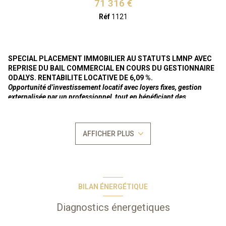
71 316 €
Réf
1121
SPECIAL PLACEMENT IMMOBILIER AU STATUTS LMNP AVEC
REPRISE DU BAIL COMMERCIAL EN COURS DU GESTIONNAIRE
ODALYS. RENTABILITE LOCATIVE DE 6,09 %.
Opportunité d’investissement locatif avec loyers fixes, gestion
externalisée par un professionnel, tout en bénéficiant des
avantages du statuts LMNP.
Loyer actuel annuel de 4.340 €uros HT (soit 4.774 €uros TTC).
En
bail commercial meublé
jusqu'au 30/09/2026
puis libre de bail
AFFICHER PLUS
commercial
suite à la dénociation de ce dernier par le preneur,
selon la legislation sur les baux commerciaux régie par les articles L-
145-1 et suivants du Code du Commerce.
Bien vendu soumis au
statut de la copropriété
Nombre de lots : 270
Procèdure en cours
BILAN ÉNERGÉTIQUE
À 20 mn de Perpignan, Port Barcarès occupe une place de choix
entre l’étang de Leucate et la Méditerranée. Ville portuaire et
Diagnostics énergetiques
deplaisance, elle offre 8 km de plage de sable fin et fait le
bonheur des amateurs de sports de glisse.