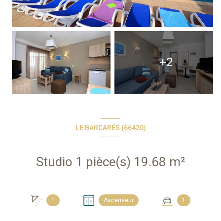
+2
LE BARCARÈS (66420)
Studio 1 pièce(s) 19.68 m²
1
Ascenseur
1