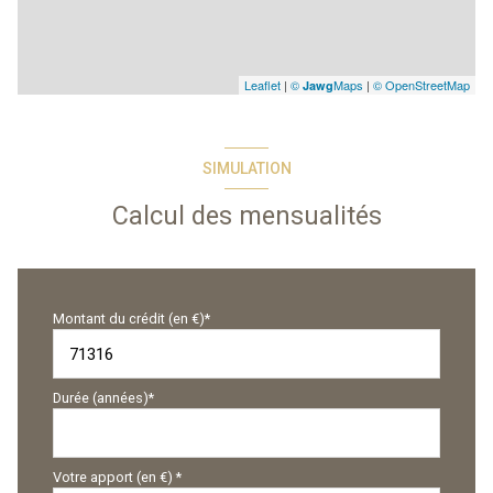
Leaflet
|
©
Maps
|
© OpenStreetMap
Jawg
SIMULATION
Calcul des mensualités
Montant du crédit (en €)*
Durée (années)*
Votre apport (en €) *