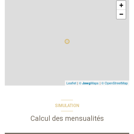
+
−
Leaflet
|
©
Maps
|
© OpenStreetMap
Jawg
SIMULATION
Calcul des mensualités