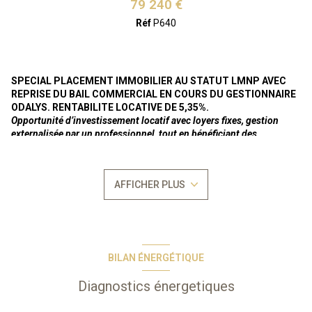
79 240 €
Réf
P640
SPECIAL PLACEMENT IMMOBILIER AU STATUT LMNP AVEC
REPRISE DU BAIL COMMERCIAL EN COURS DU GESTIONNAIRE
ODALYS. RENTABILITE LOCATIVE DE 5,35%.
Opportunité d’investissement locatif avec loyers fixes, gestion
externalisée par un professionnel, tout en bénéficiant des
avantages du statuts LMNP.
Loyer annuel actuel de 4.240 €uros HT (soit 4.664 € TTC).
En bail
commercial meublé
renouvelé récemment jusqu'au 01/01/2036
AFFICHER PLUS
pour une durée indéterminée en l'absence de
dénonciation/renouvellement du bail commercial par l'une des
parties,
selon la legislation sur les baux commerciaux régie par les
articles L-145-1 et suivants du Code du Commerce.
Bien vendu soumis au
statut de la copropriété
Nombre de lots : 361
BILAN ÉNERGÉTIQUE
Aucune procèdure en cours
Résidence proche de la plage et des comerces, ce complexe de
Diagnostics énergetiques
grand standing à l'architecture avant-gardiste vous accueille pour
des vacances bien-être.