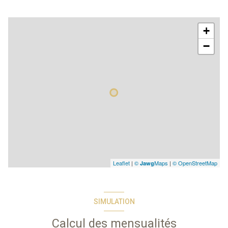
+
−
Leaflet
|
©
Maps
|
© OpenStreetMap
Jawg
SIMULATION
Calcul des mensualités