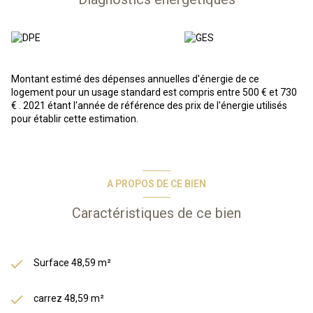
du port, des commerces, du golf international et à 5 minutes à
pied de la plage.
A VENDRE
: Au RDC un joli 3 pièces, situé dans une résidence-
services, avec terrasse de 17 m2 comprenant un
séjour/kitchenette, deux chambres, une salle de bains et WC.
Montant estimé des dépenses annuelles d'énergie de ce
logement pour un usage standard est compris entre 500 € et 730
En résumé, vous achetez un bien immobilier, et Odalys s'occupe de
€ . 2021 étant l'année de référence des prix de l'énergie utilisés
tout : gestion des locataires, entretien, etc. Vous bénéficiez d’une
pour établir cette estimation.
gestion simplifiée et entièrement délégué, d’une fiscalité
avantageuse grâce au statut LMNP.
Les informations sur les risques auxquels ce bien est exposé sont
disponibles sur le site Géorisques :
www.georisques.gouv.fr
A PROPOS DE CE BIEN
Les informations sur les risques auxquels ce bien est exposé sont
disponibles sur le site
Géorisques
Caractéristiques de ce bien
Surface 48,59 m²
carrez 48,59 m²