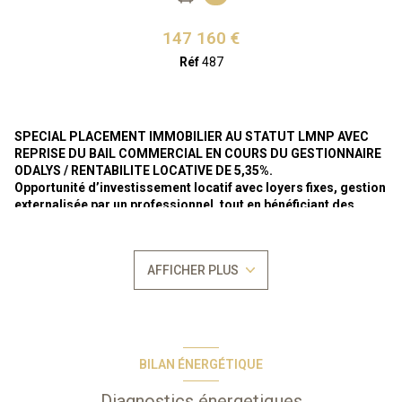
147 160 €
Réf
487
SPECIAL PLACEMENT IMMOBILIER AU STATUT LMNP AVEC
REPRISE DU BAIL COMMERCIAL EN COURS DU GESTIONNAIRE
ODALYS / RENTABILITE LOCATIVE DE 5,35%.
Opportunité d’investissement locatif avec loyers fixes, gestion
externalisée par un professionnel, tout en bénéficiant des
avantages du statuts LMNP.
Loyer annuel actuel HT de 7.867 € (soit TTC de 8.653 €).
En bail
AFFICHER PLUS
commercial meublé par
tacite reconduction depuis le
31/10/2022 pour une durée indéterminée,
selon la legislation sur
les baux commerciaux régie par les articles L-145-1 et suivants du
Code du Commerce.
Bien vendu soumis au
statut de la copropriété
Nombre de lots : 129
BILAN ÉNERGÉTIQUE
Aucune procèdure en cours
Située sur l’Île des loisirs, dans une résidence de tourisme proche
Diagnostics énergetiques