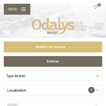
0
MENU
Acheter
de l'ancien
Estimer
De l'ancien
Du neuf
Type de bien
1
Localisation
Budget