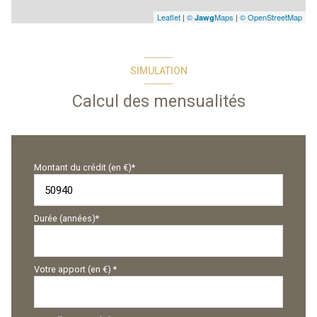
Leaflet
|
©
Maps
|
© OpenStreetMap
Jawg
SIMULATION
Calcul des mensualités
Montant du crédit (en €)*
Durée (années)*
Votre apport (en €) *