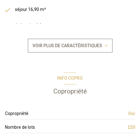
séjour 16,90 m²
1 chambre(s)
1 salle(s) de bain
VOIR PLUS DE CARACTÉRISTIQUES
construit en 2006
kitchenette (équipée)
INFO COPRO
Chauffage individuel : convecteur (electrique)
Copropriété
1 parking(s)
Copropriété
Oui
exposition Ouest
Nombre de lots
220
1 niveau(x)