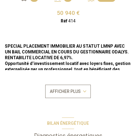
50 940 €
Réf
414
SPECIAL PLACEMENT IMMOBILIER AU STATUT LMNP AVEC
UN BAIL COMMERCIAL EN COURS DU GESTIONNAIRE ODALYS.
RENTABILITE LOCATIVE DE 6,97%.
Opportunité d’investissement locatif avec loyers fixes, gestion
externalisée par un professionnel, tout en bénéficiant des
avantages du statuts LMNP.
Loyer annuel actuel HT : 3.550 € (3.905 € TTC).
En bail
AFFICHER PLUS
commercial nu
"meublé par odalys" jusqu'au 30/09/2026
puis
libre de bail commercial
suite à la dénociation de ce dernier par
le preneur,
selon la legislation sur les baux commerciaux régie par les
articles L-145-1 et suivants du Code du Commerce.
Bien vendu soumis au
statut de la copropriété
Nombre de lots : 220
BILAN ÉNERGÉTIQUE
Aucune procèdure en cours
Occupation propriétaire de 2 semaines consécutives ou non de la
Diagnostics énergetiques