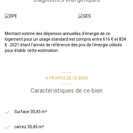
date d'ouverture de la résidence jusqu'au dernier samedi de juin et du
1er samedi d'octobre jusqu'à la fermeture.
A VENDRE :
Bel appartement avec mezzanine dans une
résidence-services comprenant au rdc séjour/kitchenette, wc. A
l'étage, une mezzanine et une salle de bains. Le bien est complété
d'une terrasse et un stationnement extérieur.
Montant estimé des dépenses annuelles d'énergie de ce
logement pour un usage standard est compris entre 616 € et 834
En résumé, vous achetez un bien immobilier, et Odalys s'occupe de
€ . 2021 étant l'année de référence des prix de l'énergie utilisés
tout : gestion des locataires, entretien, etc. Vous bénéficiez d’une
pour établir cette estimation.
gestion simplifiée et entièrement délégué, d’une fiscalité
avantageuse grâce au statut LMNP.
*Photos types issues de la phototèque Odalys*
Les informations sur les risques auxquels ce bien est exposé sont
disponibles sur le site Géorisques :
www.georisques.gouv.fr
A PROPOS DE CE BIEN
Caractéristiques de ce bien
Surface 30,45 m²
carrez 30,45 m²