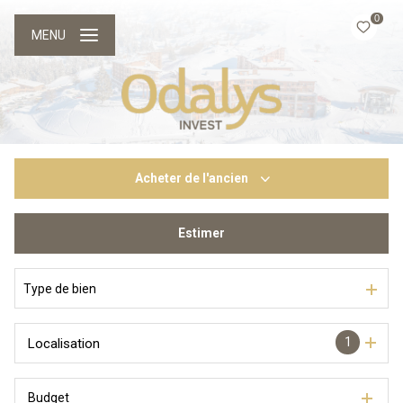
0
MENU
Acheter
de l'ancien
Estimer
De l'ancien
Du neuf
Type de bien
1
Localisation
Budget