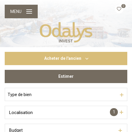
0
MENU
Acheter
de l'ancien
Estimer
De l'ancien
Du neuf
Type de bien
1
Localisation
Budget