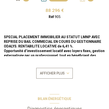
88 296 €
Réf
905
SPECIAL PLACEMENT IMMOBILIER AU STATUT LMNP AVEC
REPRISE DU BAIL COMMECIAL EN COURS DU GESTIONNAIRE
ODALYS. RENTABILITE LOCATIVE de 6,41 %.
Opportunité d’investissement locatif avec loyers fixes, gestion
externalisée par un professionnel, tout en bénéficiant des
avantages du statuts LMNP.
Loyer annuel actuel de 5.660 € HT ( soit TTC 6.226 €).
Sous bail
AFFICHER PLUS
commercial meublé
jusqu'au 31/10/2026 avec prolongation en
tacite reconduction à durée indéterminée,
selon la legislation sur
les baux commerciaux régie par les articles L-145-1 et suivants du
Code du Commerce.
Bien vendu soumis au
statut de la copropriété
Nombre de lots : 365
BILAN ÉNERGÉTIQUE
Aucune procèdure en cours
2 semaines d'occupation propriétaire par an.
Diagnostics énergetiques