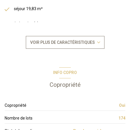
séjour 19,83 m²
1 chambre(s)
1 salle(s) de bain
VOIR PLUS DE CARACTÉRISTIQUES
construit en 2003
kitchenette (équipée)
INFO COPRO
Chauffage collectif : air pulsé (pompe à chaleur)
Copropriété
Chauffage individuel : radiateur (electrique)
Copropriété
Oui
1 parking(s)
Nombre de lots
174
exposition Sud