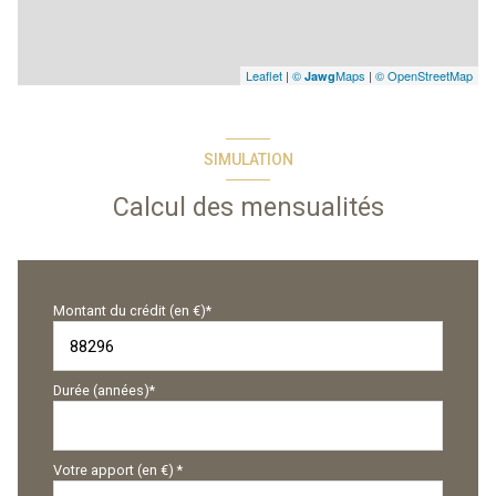
Leaflet
|
©
Maps
|
© OpenStreetMap
Jawg
SIMULATION
Calcul des mensualités
Montant du crédit (en €)*
Durée (années)*
Votre apport (en €) *