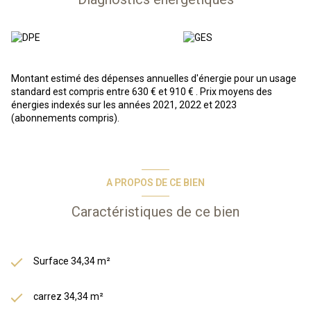
Située à 5 mn à pied du centre de Gréoux les Bains, la résidence
vous propose des appartements équipés avec terrasse. Après
une balade dans le parc naturel du Verdon, vous apprécierez de
pouvoir vous détendredans l’une des 2 piscines extérieures
ouvertes de mai à septembre, ou dans la piscine couverte
Montant estimé des dépenses annuelles d'énergie pour un usage
chauffée avec bain à remous !
standard est compris entre 630 € et 910 € . Prix moyens des
énergies indexés sur les années 2021, 2022 et 2023
A VENDRE
: Bel Appartement 2 pièces avec terrasse situé dans
(abonnements compris).
une résidence-services et place de parking. Composé d'une
cuisine/séjour, d'une buanderie, d'un dégagement menant sur
une chambre avec un placard, une salle de bains, et un WC
indépendant.
A PROPOS DE CE BIEN
En résumé, vous achetez un bien immobilier, et Odalys s'occupe de
Caractéristiques de ce bien
tout : gestion des locataires, entretien, etc. Vous bénéficiez d’une
gestion simplifiée et entièrement délégué, d’une fiscalité
avantageuse grâce au statut LMNP.
Les informations sur les risques auxquels ce bien est exposé sont
Surface 34,34 m²
disponibles sur le site Géorisques :
www.georisques.gouv.fr
carrez 34,34 m²