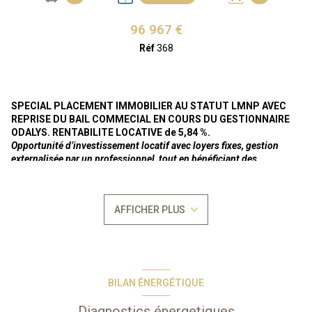
96 967 €
Réf
368
SPECIAL PLACEMENT IMMOBILIER AU STATUT LMNP AVEC
REPRISE DU BAIL COMMECIAL EN COURS DU GESTIONNAIRE
ODALYS. RENTABILITE LOCATIVE de 5,84 %.
Opportunité d’investissement locatif avec loyers fixes, gestion
externalisée par un professionnel, tout en bénéficiant des
avantages du statuts LMNP.
Loyer annuel actuel de 5.660 € HT ( soit TTC 6.226 €).
Sous bail
AFFICHER PLUS
commercial nu "meublé par odalys"
jusqu'au 31/10/2026 avec
prolongation en tacite reconduction à durée indéterminée,
selon la
legislation sur les baux commerciaux régie par les articles L-145-1 et
suivants du Code du Commerce.
Bien vendu soumis au
statut de la copropriété
Nombre de lots : 365
BILAN ÉNERGÉTIQUE
Aucune procèdure en cours
2 semaines d'occupation sont prévues selon les conditions contenu
Diagnostics énergetiques