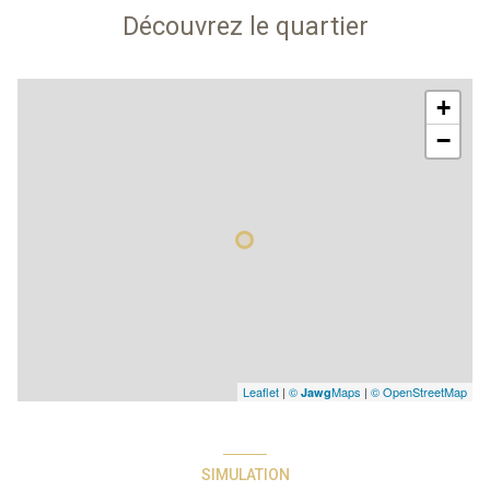
Découvrez le quartier
+
−
Leaflet
|
©
Maps
|
© OpenStreetMap
Jawg
SIMULATION