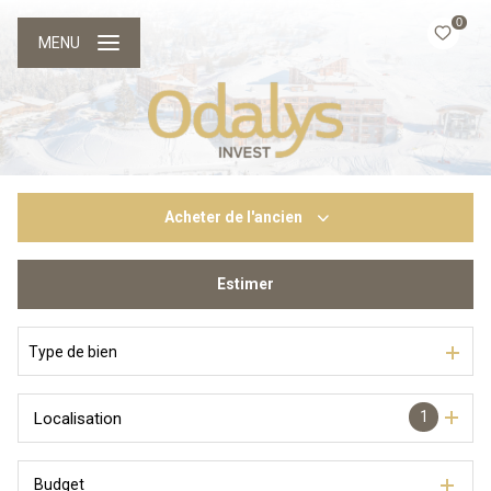
0
MENU
Acheter
de l'ancien
Estimer
De l'ancien
Du neuf
Type de bien
1
Localisation
Budget