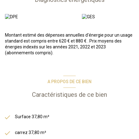
dotés d’un accèswifi. Vous profiterez également d’une belle
piscine couverte chauffée avec vue sur le parc des Écrins.
A VENDRE :
Joli 2 pièces situé dans une résidence-services au
2ème étage composé d'une entrée menant sur une
séjour/cuisine, d'une salle de bains/WC, d'une chambre ainsi qu'un
balcon. Un casier à ski & un parking extérieur viennent compléter
Montant estimé des dépenses annuelles d'énergie pour un usage
ce bien.
standard est compris entre 620 € et 880 € . Prix moyens des
énergies indexés sur les années 2021, 2022 et 2023
(abonnements compris).
En résumé, vous achetez un bien immobilier, et Odalys s'occupe de
tout : gestion des locataires, entretien, etc. Vous bénéficiez d’une
gestion simplifiée et entièrement délégué, d’une fiscalité
avantageuse grâce au statut LMNP.
*Photos types issues de la phototèque Odalys*
A PROPOS DE CE BIEN
Les informations sur les risques auxquels ce bien est exposé sont
disponibles sur le site Géorisques :
www.georisques.gouv.fr
Caractéristiques de ce bien
Surface 37,80 m²
carrez 37,80 m²