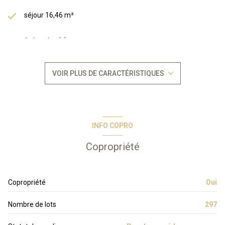
séjour 16,46 m²
1 chambre(s)
1 salle(s) de bain
VOIR PLUS DE CARACTÉRISTIQUES
construit en 2015
kitchenette
INFO COPRO
Chauffage individuel : autre (autre)
Copropriété
1 parking(s)
Copropriété
Oui
exposition Sud-Ouest
Nombre de lots
297
2ème étage