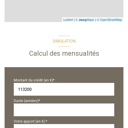
Leaflet
|
©
Maps
|
© OpenStreetMap
Jawg
SIMULATION
Calcul des mensualités
Montant du crédit (en €)*
Durée (années)*
Votre apport (en €) *