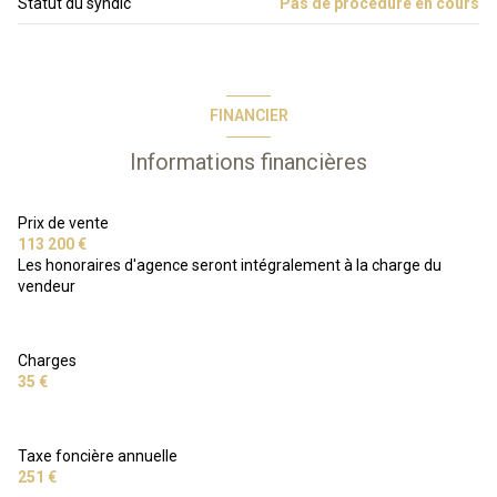
Statut du syndic
Pas de procédure en cours
4 étage(s)
vue montagne
FINANCIER
Informations financières
balcon
Prix de vente
113 200 €
Les honoraires d'agence seront intégralement à la charge du
vendeur
Charges
35 €
Taxe foncière annuelle
251 €