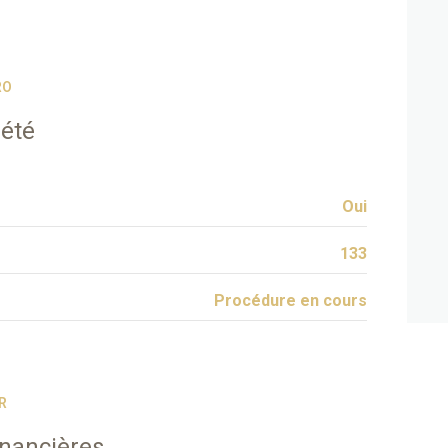
RO
iété
Oui
133
Procédure en cours
R
inancières