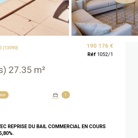
190 176 €
 (13090)
Réf
1052/1
Studio 1 pièce(s) 27.35 m²
eur
1
EC REPRISE DU BAIL COMMERCIAL EN COURS
5,80%.