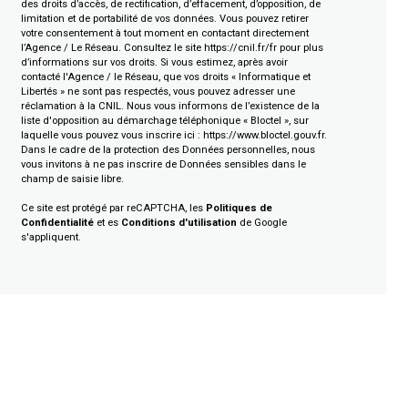
des droits d’accès, de rectification, d’effacement, d’opposition, de
limitation et de portabilité de vos données. Vous pouvez retirer
votre consentement à tout moment en contactant directement
l’Agence / Le Réseau. Consultez le site
https://cnil.fr/fr
pour plus
d’informations sur vos droits. Si vous estimez, après avoir
contacté l'Agence / le Réseau, que vos droits « Informatique et
Libertés » ne sont pas respectés, vous pouvez adresser une
réclamation à la CNIL. Nous vous informons de l’existence de la
liste d'opposition au démarchage téléphonique « Bloctel », sur
laquelle vous pouvez vous inscrire ici :
https://www.bloctel.gouv.fr
.
Dans le cadre de la protection des Données personnelles, nous
vous invitons à ne pas inscrire de Données sensibles dans le
champ de saisie libre.
Ce site est protégé par reCAPTCHA, les
Politiques de
Confidentialité
et es
Conditions d'utilisation
de Google
s'appliquent.