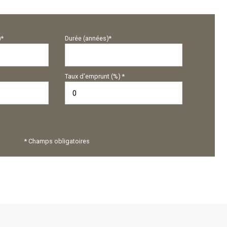
)*
Durée (années)*
Taux d'emprunt (%) *
* Champs obligatoires