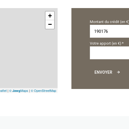
+
Montant du crédit (en €
−
Votre apport (en €) *
ENVOYER
aflet
|
©
Maps
|
© OpenStreetMap
Jawg