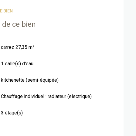
est exposé sont disponibles sur le site Géorisques :
www.georisques.gouv.fr
E BIEN
 de ce bien
carrez 27,35 m²
1 salle(s) d'eau
kitchenette (semi-équipée)
Chauffage individuel : radiateur (electrique)
3 étage(s)