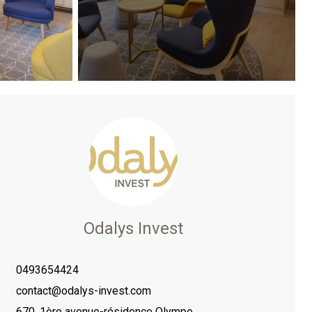
Odalys Invest
0493654424
contact@odalys-invest.com
670, 1ère avenue-résidence Olympe