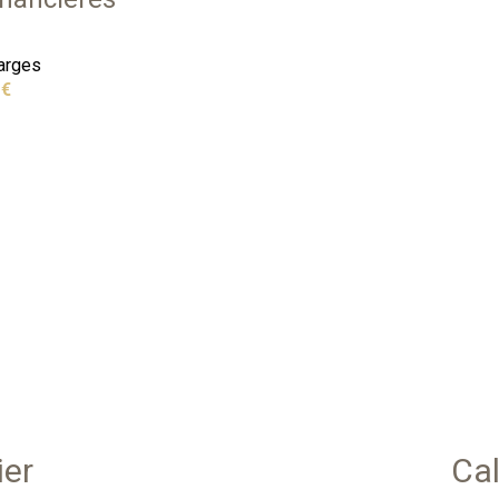
arges
 €
ier
Cal