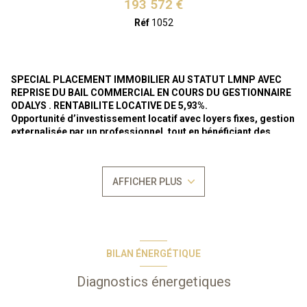
193 572 €
Réf
1052
SPECIAL PLACEMENT IMMOBILIER AU STATUT LMNP AVEC
REPRISE DU BAIL COMMERCIAL EN COURS DU GESTIONNAIRE
ODALYS .
RENTABILITE LOCATIVE
DE 5,93%.
Opportunité d’investissement locatif avec loyers fixes, gestion
externalisée par un professionnel, tout en bénéficiant des
avantages du statuts LMNP.
Loyer annuel actuel HT de 11.483 €uros (soit 12.631 € TTC). En
bail commercial meublé
renouvelé récement avec une échéance
AFFICHER PLUS
au 31/03/2034 sous de nouvelles conditions, avec prolongation en
tacite reconduction à durée indétermniée,
selon la legislation sur
les baux commerciaux régie par les articles L-145-1 et suivants du
Code du Commerce.
Bien vendu soumis au
statut de la copropriété
Nombre de lots : 133
BILAN ÉNERGÉTIQUE
Procèdure en cours
L’Appart’hôtel est idéalement implanté au coeur d’Aix en
Diagnostics énergetiques
Provence, à 5 mn à pied du cours Mirabeau, de la place de la
Rotonde etdu centre historique de la ville. Il propose des