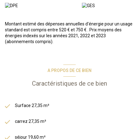
appartements de grand confort climatisés et entièrement
équipés
A VENDRE
: Studio situé au rez-de-chaussé de la résidence-
services équipé avec climatisation et parking au sous-sol.
Montant estimé des dépenses annuelles d'énergie pour un usage
standard est compris entre 520 € et 750 € . Prix moyens des
énergies indexés sur les années 2021, 2022 et 2023
En résumé, vous achetez un bien immobilier, et Odalys s'occupe de
(abonnements compris).
tout : gestion des locataires, entretien, etc. Vous bénéficiez d’une
gestion simplifiée et entièrement délégué, d’une fiscalité
avantageuse grâce au statut LMNP.
*Photos types issues de la phototèque Odalys*
Les informations sur les risques auxquels ce bien est exposé sont
A PROPOS DE CE BIEN
disponibles sur le site Géorisques :
www.georisques.gouv.fr
Caractéristiques de ce bien
Surface 27,35 m²
carrez 27,35 m²
séjour 19,60 m²