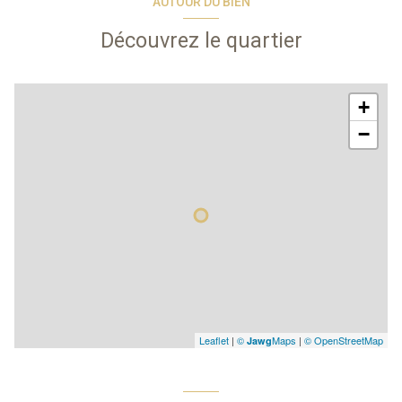
AUTOUR DU BIEN
Découvrez le quartier
+
−
Leaflet
|
©
Maps
|
© OpenStreetMap
Jawg