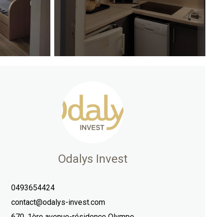
Odalys Invest
0493654424
contact@odalys-invest.com
670, 1ère avenue-résidence Olympe