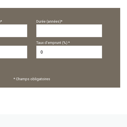
)*
Durée (années)*
Taux d'emprunt (%) *
* Champs obligatoires