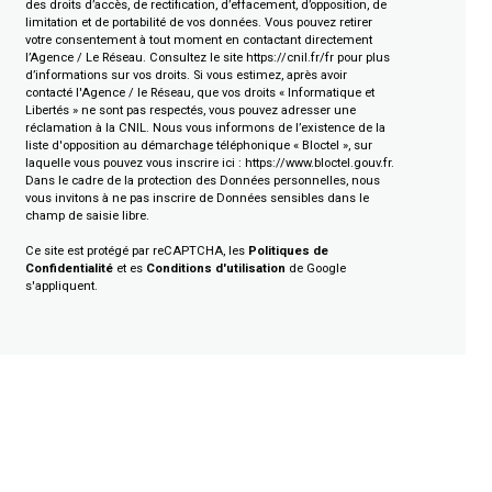
des droits d’accès, de rectification, d’effacement, d’opposition, de
limitation et de portabilité de vos données. Vous pouvez retirer
votre consentement à tout moment en contactant directement
l’Agence / Le Réseau. Consultez le site
https://cnil.fr/fr
pour plus
d’informations sur vos droits. Si vous estimez, après avoir
contacté l'Agence / le Réseau, que vos droits « Informatique et
Libertés » ne sont pas respectés, vous pouvez adresser une
réclamation à la CNIL. Nous vous informons de l’existence de la
liste d'opposition au démarchage téléphonique « Bloctel », sur
laquelle vous pouvez vous inscrire ici :
https://www.bloctel.gouv.fr
.
Dans le cadre de la protection des Données personnelles, nous
vous invitons à ne pas inscrire de Données sensibles dans le
champ de saisie libre.
Ce site est protégé par reCAPTCHA, les
Politiques de
Confidentialité
et es
Conditions d'utilisation
de Google
s'appliquent.