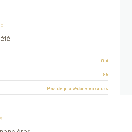
RO
iété
Oui
86
Pas de procédure en cours
R
inancières