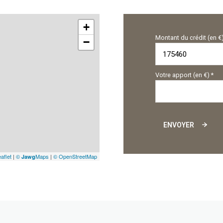
+
Montant du crédit (en €
−
Votre apport (en €) *
ENVOYER
aflet
|
©
Maps
|
© OpenStreetMap
Jawg