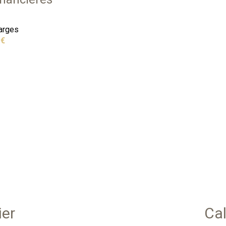
arges
 €
ier
Cal