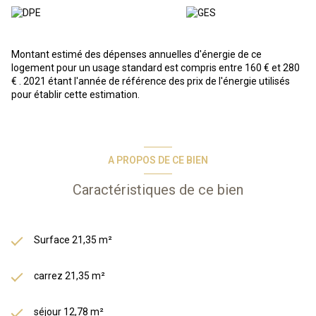
climatisés et entièrement équipés.
A VENDRE
: Studio situé dans une résidence-services composé
d'une entrée donnant sur une salle de bain avec WC, un
séjour/coin cuisine. Un parking en sous-sol vient compléter ce
Montant estimé des dépenses annuelles d'énergie de ce
bien.
logement pour un usage standard est compris entre 160 € et 280
€ . 2021 étant l'année de référence des prix de l'énergie utilisés
pour établir cette estimation.
En résumé, vous achetez un bien immobilier, et Odalys s'occupe de
tout : gestion des locataires, entretien, etc. Vous bénéficiez d’une
gestion simplifiée et entièrement délégué, d’une fiscalité
avantageuse grâce au statut LMNP.
*Photos types issues de la phototèque Odalys*
A PROPOS DE CE BIEN
Les informations sur les risques auxquels ce bien est exposé sont
disponibles sur le site Géorisques :
www.georisques.gouv.fr
Caractéristiques de ce bien
Les informations sur les risques auxquels ce bien est exposé sont
disponibles sur le site
Géorisques
Surface 21,35 m²
carrez 21,35 m²
séjour 12,78 m²