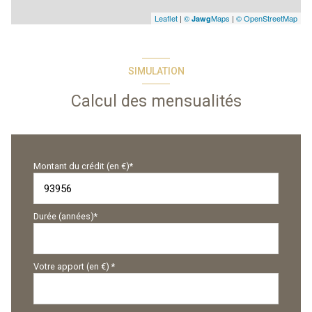
Leaflet
|
©
Maps
|
© OpenStreetMap
Jawg
SIMULATION
Calcul des mensualités
Montant du crédit (en €)*
Durée (années)*
Votre apport (en €) *