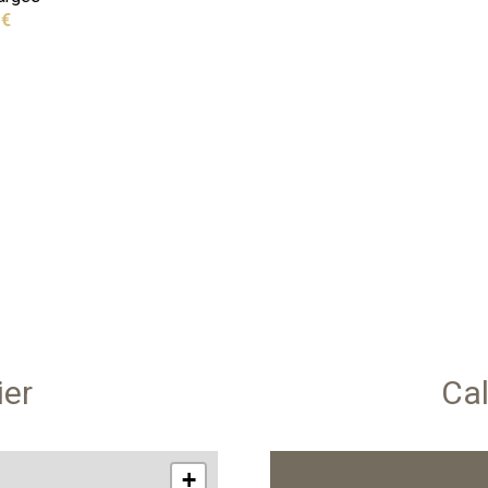
 €
ier
Cal
+