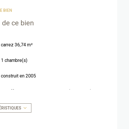
E BIEN
 de ce bien
carrez 36,74 m²
1 chambre(s)
construit en 2005
Chauffage individuel : convecteur (electrique)
1er étage
ÉRISTIQUES
vue