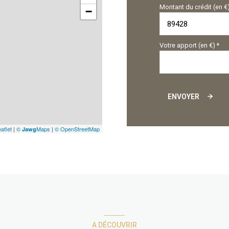
Montant du crédit (en €
−
Votre apport (en €) *
ENVOYER
aflet
|
©
Maps
|
© OpenStreetMap
Jawg
A DÉCOUVRIR