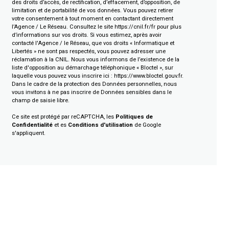
des droits d’accès, de rectification, d’effacement, d’opposition, de
limitation et de portabilité de vos données. Vous pouvez retirer
votre consentement à tout moment en contactant directement
l’Agence / Le Réseau. Consultez le site
https://cnil.fr/fr
pour plus
d’informations sur vos droits. Si vous estimez, après avoir
contacté l'Agence / le Réseau, que vos droits « Informatique et
Libertés » ne sont pas respectés, vous pouvez adresser une
réclamation à la CNIL. Nous vous informons de l’existence de la
liste d'opposition au démarchage téléphonique « Bloctel », sur
laquelle vous pouvez vous inscrire ici :
https://www.bloctel.gouv.fr
.
Dans le cadre de la protection des Données personnelles, nous
vous invitons à ne pas inscrire de Données sensibles dans le
champ de saisie libre.
Ce site est protégé par reCAPTCHA, les
Politiques de
Confidentialité
et es
Conditions d'utilisation
de Google
s'appliquent.