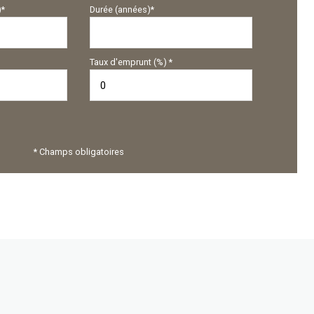
)*
Durée (années)*
Taux d'emprunt (%) *
* Champs obligatoires