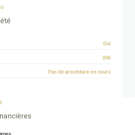
RO
iété
Oui
206
Pas de procédure en cours
R
inancières
arges