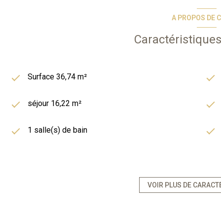
A PROPOS DE C
Caractéristiques
Surface 36,74 m²
séjour 16,22 m²
1 salle(s) de bain
kitchenette
1 parking(s)
VOIR PLUS DE CARACT
2 étage(s)