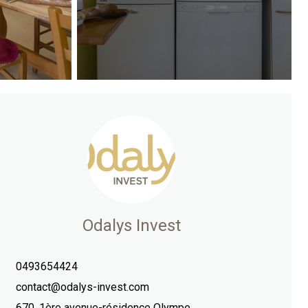
Odalys Invest
0493654424
contact@odalys-invest.com
670, 1ère avenue-résidence Olympe