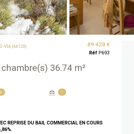
89 428 €
-VIA (66120)
Réf
P693
Appartement 2 pièce(s) 1 chambre(s) 36.74 m²
on
1
EC REPRISE DU BAIL COMMERCIAL EN COURS
,86%.