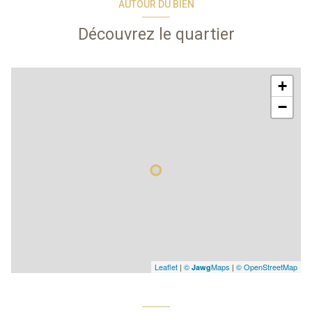
AUTOUR DU BIEN
Découvrez le quartier
+
−
Leaflet
|
©
Maps
|
© OpenStreetMap
Jawg