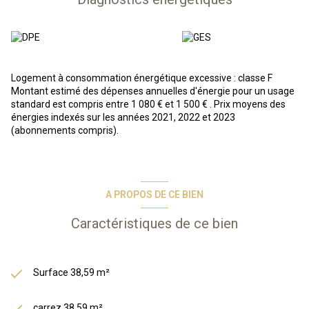
Aucune procèdure en cours
Tous les plaisirs des Hautes Pyrénées sont réunis dans ce paradis
typique de la vallée d'Aure qui bénéficie d'un enneigement et d'un
ensoleillement exceptionnels.La résidence possède une piscine
extérieure chauffée l'été.
A VENDRE :
Appartement 3 pièces situé au 2ème étage d'une
Logement à consommation énergétique excessive : classe F
résidence-services composé d'un séjour/salon, de deux
Montant estimé des dépenses annuelles d'énergie pour un usage
chambrex, d'une salle de bains, WC séparé.Vient compléter ce
standard est compris entre 1 080 € et 1 500 € . Prix moyens des
bien un stationnement en sous-sol. Le bien bénéficie également
énergies indexés sur les années 2021, 2022 et 2023
de la jouissance privative d'un cellier à ski.
(abonnements compris).
En résumé, vous achetez un bien immobilier, et Odalys s'occupe de
tout : gestion des locataires, entretien, etc. Vous bénéficiez d’une
gestion simplifiée et entièrement délégué, d’une fiscalité
avantageuse grâce au statut LMNP.
A PROPOS DE CE BIEN
*photos types issues de la phototèque Odalys*
Les informations sur les risques auxquels ce bien est exposé sont
Caractéristiques de ce bien
disponibles sur le site Géorisques :
www.georisques.gouv.fr
Surface 38,59 m²
carrez 38,59 m²