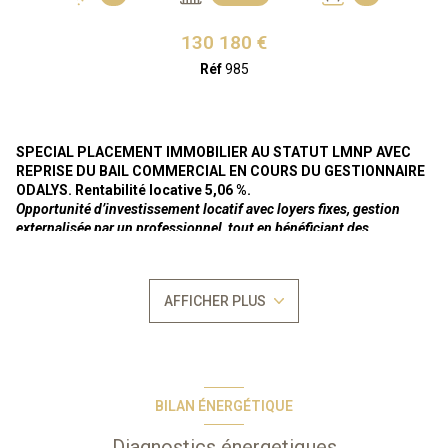
130 180 €
Réf
985
SPECIAL PLACEMENT IMMOBILIER AU STATUT LMNP AVEC
REPRISE DU BAIL COMMERCIAL EN COURS DU GESTIONNAIRE
ODALYS. Rentabilité locative 5,06 %.
Opportunité d’investissement locatif avec loyers fixes, gestion
externalisée par un professionnel, tout en bénéficiant des
avantages du statuts LMNP.
Loyer annuel actuel de 6.584 €uros HT (soit 7.242 € TTC) -
En bail
AFFICHER PLUS
commercial nu
(meublé par Odalys directement) en
tacite
reconduction
depuis le 30/06/2024 pour une durée
indéterminée, en l'absence de congé ou renouvellement de
bail
commercial
de l'une des partie (s
elon la legislation sur les baux
commerciaux régie par les articles L-145-1 et suivants du Code du
Commerce).
BILAN ÉNERGÉTIQUE
Bien vendu soumis au
statut de la copropriété
Nombre de lots : 132
Diagnostics énergetiques