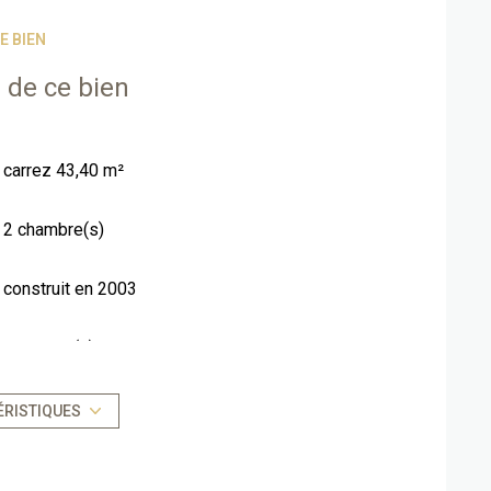
ué, d’une fiscalité avantageuse grâce au statut
E BIEN
*Photos types issues de la photothèque Odalys*
est exposé sont disponibles sur le site Géorisques :
 de ce bien
www.georisques.gouv.fr
carrez 43,40 m²
2 chambre(s)
construit en 2003
1 parking(s)
1 niveau(x)
ÉRISTIQUES
vue Vue bergerie