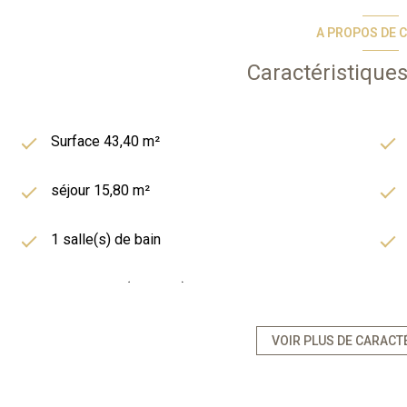
Vous bénéficiez d’une gestion simplifiée et entièrement délég
LMNP.
A PROPOS DE C
Les informations sur les risques auxquels ce bien 
Caractéristiques
Surface 43,40 m²
séjour 15,80 m²
1 salle(s) de bain
kitchenette (équipée)
exposition Ouest
VOIR PLUS DE CARACT
1 étage(s)