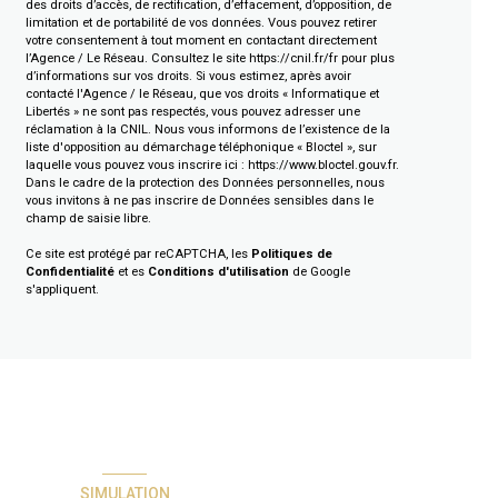
des droits d’accès, de rectification, d’effacement, d’opposition, de
limitation et de portabilité de vos données. Vous pouvez retirer
votre consentement à tout moment en contactant directement
l’Agence / Le Réseau. Consultez le site
https://cnil.fr/fr
pour plus
d’informations sur vos droits. Si vous estimez, après avoir
contacté l'Agence / le Réseau, que vos droits « Informatique et
Libertés » ne sont pas respectés, vous pouvez adresser une
réclamation à la CNIL. Nous vous informons de l’existence de la
liste d'opposition au démarchage téléphonique « Bloctel », sur
laquelle vous pouvez vous inscrire ici :
https://www.bloctel.gouv.fr
.
Dans le cadre de la protection des Données personnelles, nous
vous invitons à ne pas inscrire de Données sensibles dans le
champ de saisie libre.
Ce site est protégé par reCAPTCHA, les
Politiques de
Confidentialité
et es
Conditions d'utilisation
de Google
s'appliquent.
SIMULATION