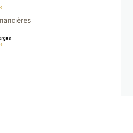
R
inancières
arges
 €