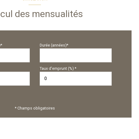
cul des mensualités
)*
Durée (années)*
Taux d'emprunt (%) *
* Champs obligatoires