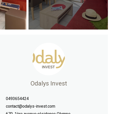
Odalys Invest
0493654424
contact@odalys-invest.com
670, 1ère avenue-résidence Olympe