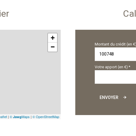
ier
Cal
+
Montant du crédit (en €
−
Votre apport (en €) *
ENVOYER
aflet
|
©
Maps
|
© OpenStreetMap
Jawg