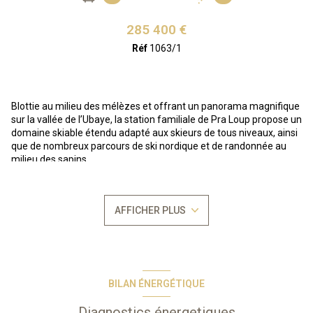
285 400 €
Réf
1063/1
Blottie au milieu des mélèzes et offrant un panorama magnifique
sur la vallée de l’Ubaye, la station familiale de Pra Loup propose un
domaine skiable étendu adapté aux skieurs de tous niveaux, ainsi
que de nombreux parcours de ski nordique et de randonnée au
milieu des sapins.
A VENDRE :
4 PIECES de 80m² situé au RDC de la résidence de
tourisme ODALYS VILLAGE PRAROUSTAN, composé d'une entrée
menant sur un coin cuisine, un séjour, de trois chambres, d'une
AFFICHER PLUS
salle d'eau, d'un WC indépendant, d'une salle de bains, le bien
bénéficie également d'une grande terrasse d'environ 130m².
Un local de 86m² est également rattaché à ce lot.
Bien vendu soumis au
statut de la copropriété
Nombre de lots : 242
Procèdure en cours
BILAN ÉNERGÉTIQUE
Les informations sur les risques auxquels ce bien est exposé sont
disponibles sur le site Géorisques :
www.georisques.gouv.fr
Diagnostics énergetiques