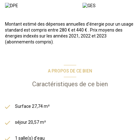
Perret. Cette ville atypique, résolument moderne et en bord de
mer, pourrait bien vous surprendre… !
A VENDRE :
Appartement studio situé dans une résidence-
services au 6ème étage composé d'une entrée menant sur le
Montant estimé des dépenses annuelles d'énergie pour un usage
séjour/une chambre, un coin cuisine, ainsi qu'une salle de
standard est compris entre 280 € et 440 € . Prix moyens des
douche/WC.
énergies indexés sur les années 2021, 2022 et 2023
(abonnements compris).
En résumé, vous achetez un bien immobilier, et Odalys s'occupe de
tout : gestion des locataires, entretien, etc. Vous bénéficiez d’une
gestion simplifiée et entièrement délégué, d’une fiscalité
avantageuse grâce au statut LMNP.
*photos types issues de la phototèque Odalys*
A PROPOS DE CE BIEN
Les informations sur les risques auxquels ce bien est exposé sont
disponibles sur le site Géorisques :
www.georisques.gouv.fr
Caractéristiques de ce bien
Surface 27,74 m²
séjour 20,57 m²
1 salle(s) d'eau