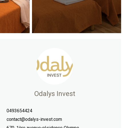
Odalys Invest
0493654424
contact@odalys-invest.com
670, 1ère avenue-résidence Olympe