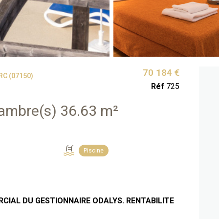
70 184 €
C (07150)
Réf
725
Duplex 2 pièce(s) 1 chambre(s) 36.63 m²
Piscine
CIAL DU GESTIONNAIRE ODALYS. RENTABILITE