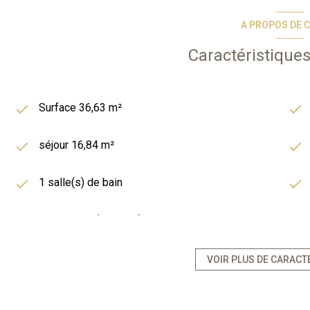
A PROPOS DE C
Caractéristiques
Surface 36,63 m²
séjour 16,84 m²
1 salle(s) de bain
kitchenette (équipée)
exposition Ouest
VOIR PLUS DE CARACT
1 étage(s)