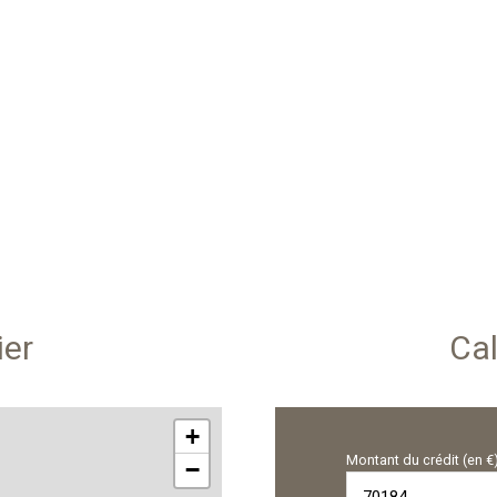
ier
Cal
+
Montant du crédit (en €
−