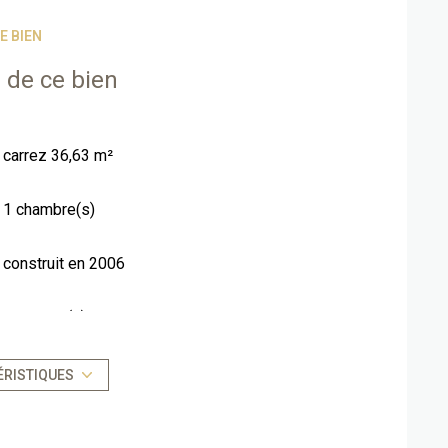
E BIEN
 de ce bien
carrez 36,63 m²
1 chambre(s)
construit en 2006
1 parking(s)
1 niveau(x)
ÉRISTIQUES
vue Jardinet