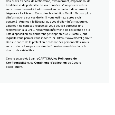
des droits d’accès, de rectification, d’effacement, d’opposition, de
limitation et de portabilité de vos données. Vous pouvez retirer
votre consentement à tout moment en contactant directement
l’Agence / Le Réseau. Consultez le site
https://cnil.fr/fr
pour plus
d’informations sur vos droits. Si vous estimez, après avoir
contacté l'Agence / le Réseau, que vos droits « Informatique et
Libertés » ne sont pas respectés, vous pouvez adresser une
réclamation à la CNIL. Nous vous informons de l’existence de la
liste d'opposition au démarchage téléphonique « Bloctel », sur
laquelle vous pouvez vous inscrire ici :
https://www.bloctel.gouv.fr
.
Dans le cadre de la protection des Données personnelles, nous
vous invitons à ne pas inscrire de Données sensibles dans le
champ de saisie libre.
Ce site est protégé par reCAPTCHA, les
Politiques de
Confidentialité
et es
Conditions d'utilisation
de Google
s'appliquent.