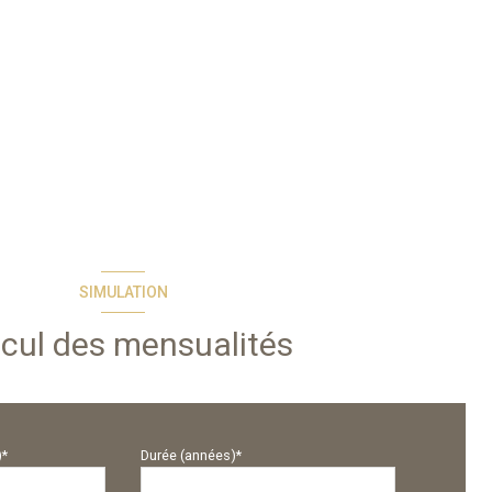
SIMULATION
cul des mensualités
)*
Durée (années)*