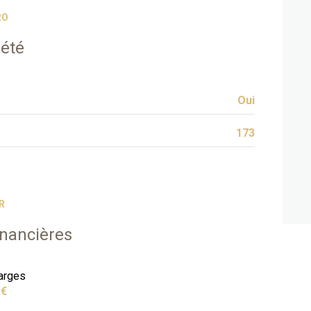
RO
iété
Oui
173
R
inancières
arges
 €