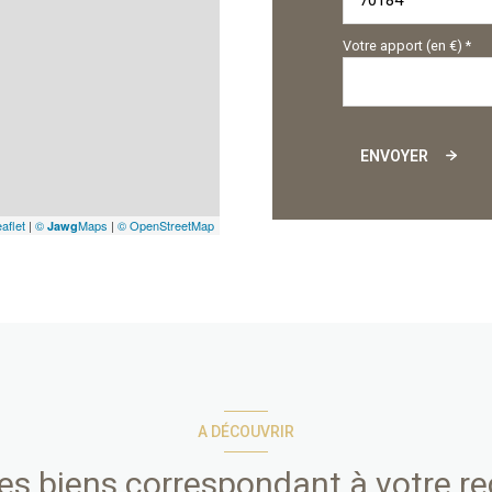
Votre apport (en €) *
ENVOYER
aflet
|
©
Maps
|
© OpenStreetMap
Jawg
A DÉCOUVRIR
res biens correspondant à votre r