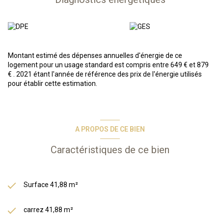
A VENDRE :
Dans une Résidence-services au coeur du Périgord
Noir en Dordogne, appartement duplex dans une maison de 3
pièces comprenant un séjour avec coin kitchenette + rangements,
à l'étage 2 chambres avec placard, une salle de bains, un wc + un
parking en extérieur et une terrasse privative d'environ 7m².
Montant estimé des dépenses annuelles d'énergie de ce
En résumé, vous achetez un bien immobilier, et Odalys s'occupe de
logement pour un usage standard est compris entre 649 € et 879
tout : gestion des locataires, entretien, etc. Vous bénéficiez d’une
€ . 2021 étant l'année de référence des prix de l'énergie utilisés
gestion simplifiée et entièrement délégué, d’une fiscalité
pour établir cette estimation.
avantageuse grâce au statut LMNP.
*Photos types issues de la phototèque Odalys*
Les informations sur les risques auxquels ce bien est exposé sont
disponibles sur le site Géorisques :
www.georisques.gouv.fr
A PROPOS DE CE BIEN
Caractéristiques de ce bien
Surface 41,88 m²
carrez 41,88 m²