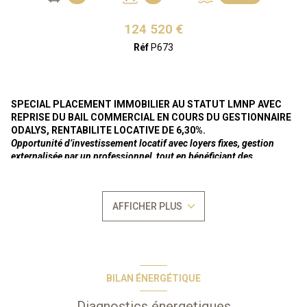
124 520 €
Réf
P673
SPECIAL PLACEMENT IMMOBILIER AU STATUT LMNP AVEC
REPRISE DU BAIL COMMERCIAL EN COURS DU GESTIONNAIRE
ODALYS, RENTABILITE LOCATIVE DE 6,30%.
Opportunité d’investissement locatif avec loyers fixes, gestion
externalisée par un professionnel, tout en bénéficiant des
avantages du statuts LMNP.
Loyer actuel annuel HT de 7.845 €uros (soit 8.629 € TTC).
En bail
AFFICHER PLUS
commercial meublé
renouvelé dernièrement sous de nouvelles
conditions jusqu'au 30/09/2034 avec prolongation par tacite
reconduction à durée indéterminée,
selon la legislation sur les baux
commerciaux régie par les articles L-145-1 et suivants du Code du
Commerce.
Bien vendu soumis au
statut de la copropriété
BILAN ÉNERGÉTIQUE
Nombre de lots : 206
Aucune procèdure en cours
Diagnostics énergetiques