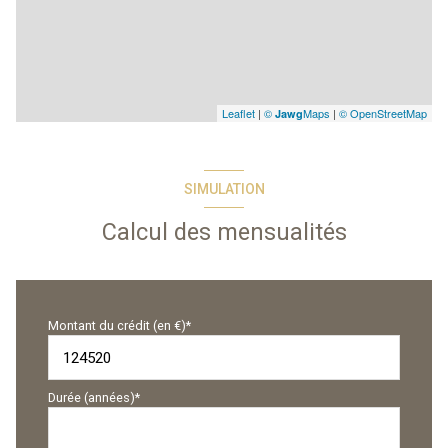
Leaflet
|
©
Maps
|
© OpenStreetMap
Jawg
SIMULATION
Calcul des mensualités
Montant du crédit (en €)*
Durée (années)*