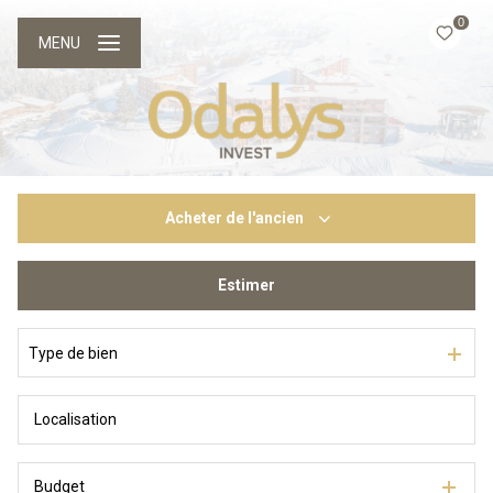
0
MENU
Acheter
de l'ancien
Estimer
De l'ancien
Du neuf
Type de bien
Budget