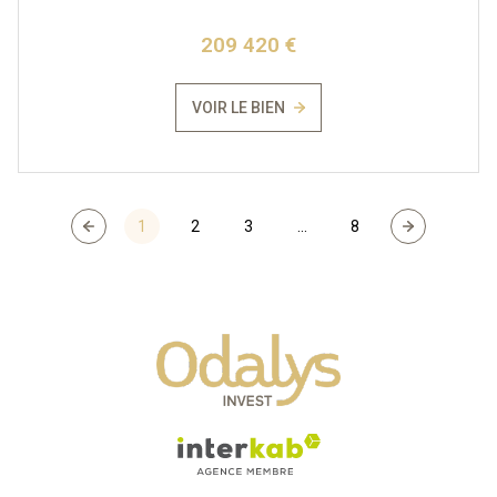
209 420 €
VOIR LE BIEN
1
2
3
...
8