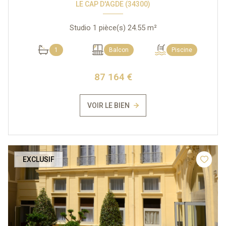
LE CAP D'AGDE (34300)
Studio 1 pièce(s) 24.55 m²
1
Balcon
Piscine
87 164 €
VOIR LE BIEN
EXCLUSIF