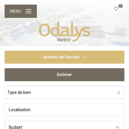
0
MENU
Acheter
de l'ancien
Estimer
De l'ancien
Du neuf
Type de bien
Budget