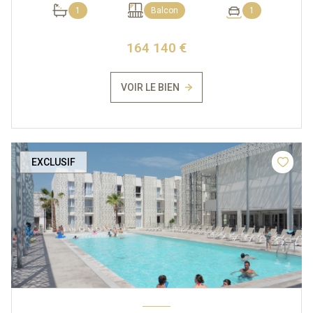
1
Balcon
1
164 140 €
VOIR LE BIEN
EXCLUSIF