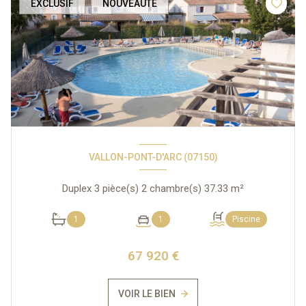
EXCLUSIF
NOUVEAUTÉ
VALLON-PONT-D'ARC (07150)
Duplex 3 pièce(s) 2 chambre(s) 37.33 m²
1
1
Piscine
67 920 €
VOIR LE BIEN